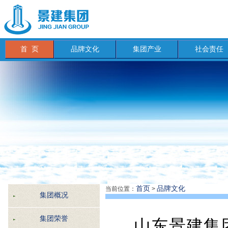
首 页
品牌文化
集团产业
社会责任
首页
品牌文化
当前位置：
>
集团概况
集团荣誉
山东景建集