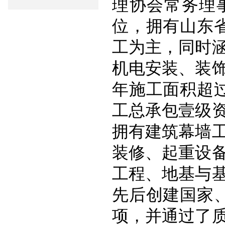
理协会常务理
位，拥有山东
工为主，
同时
机电安装、装
年施工面积超过
工总承包壹级
拥有
建筑幕墙
装修
、
起重设
工程
、地基与
先后创建国家、
项，并通过了